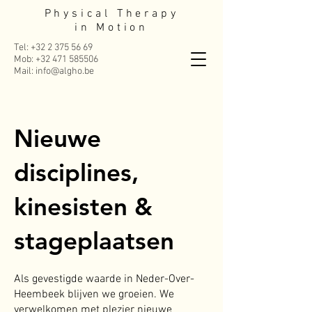
Physical Therapy
in Motion
Tel:
+32 2 375 56 69
Mob:
+32 471 585506
Mail: info@algho.be
Nieuwe
disciplines,
kinesisten &
stageplaatsen
Als gevestigde waarde in Neder-Over-
Heembeek blijven we groeien. We
verwelkomen met plezier nieuwe