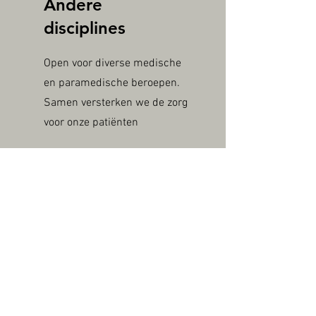
Andere
disciplines
Open voor diverse medische
en paramedische beroepen.
Samen versterken we de zorg
voor onze patiënten
De praktijk