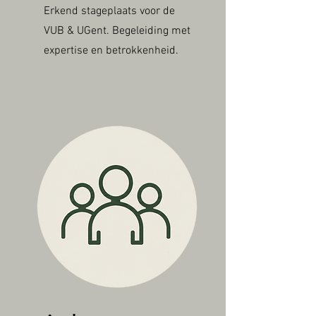
Erkend stageplaats voor de
VUB & UGent. Begeleiding met
expertise en betrokkenheid.