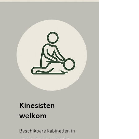
Kinesisten
welkom
Beschikbare kabinetten in