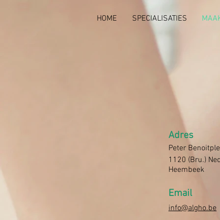
HOME
SPECIALISATIES
MAAK
Adres
Peter Benoitpl
1120 (Bru.) Ne
Heembeek
Email
info@algho.be