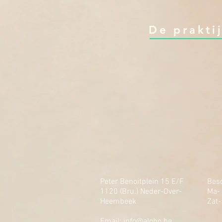
De prakti
Peter Benoitplein 15 E/F
Besc
1120 (Bru.) Neder-Over-
Ma- 
Heembeek
​​Zat
Email:
info@algho.be