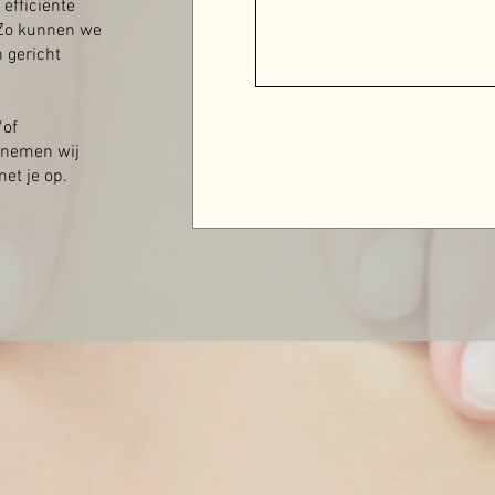
efficiënte
 Zo kunnen we
n gericht
/of
 nemen wij
et je op.