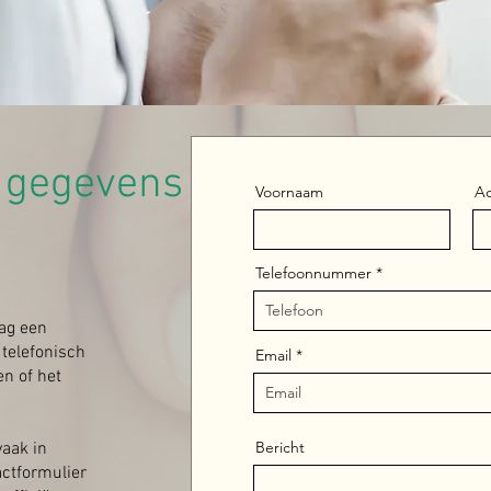
e gegevens
Voornaam
A
Telefoonnummer
aag een
telefonisch
Email
en of het
Bericht
aak in
actformulier