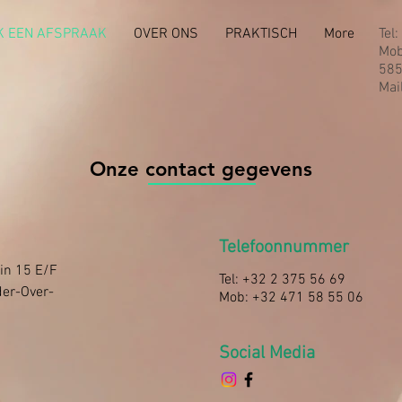
 EEN AFSPRAAK
OVER ONS
PRAKTISCH
More
Tel
Mob
58
Mai
Onze contact gegevens
Telefoonnummer
ein 15 E/F
Tel: +32 2 375 56 69
der-Over-
Mob: +32 471 58 55 06
Social Media