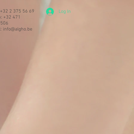
: +32 2 375 56 69
Log In
: +32 471
5506
l: info@algho.be